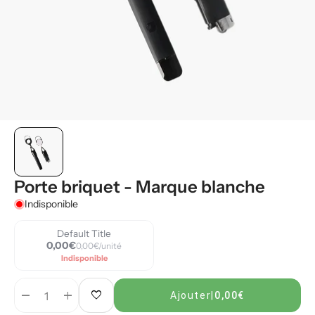
Porte briquet - Marque blanche
Indisponible
Default Title
0,00€
0,00€/unité
Indisponible
remove
add
favorite
Ajouter
|
0,00€