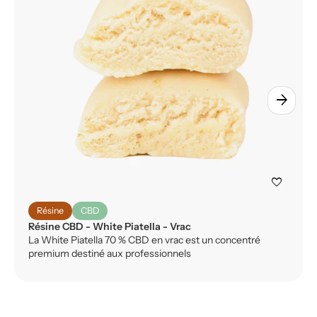
arrow_forward
favorite
Résine
CBD
Résine CBD - White Piatella - Vrac
La White Piatella 70 % CBD en vrac est un concentré
premium destiné aux professionnels