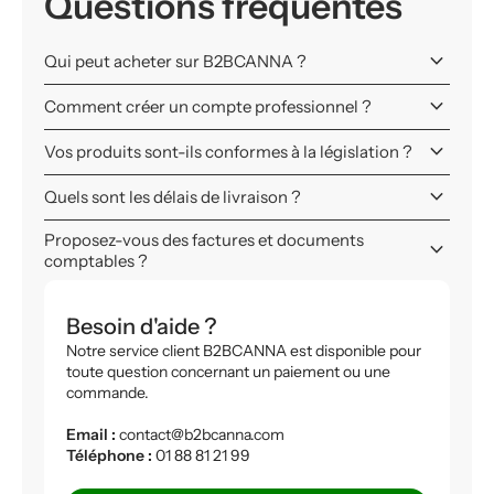
Questions fréquentes
keyboard_arrow_down
Qui peut acheter sur B2BCANNA ?
keyboard_arrow_down
Comment créer un compte professionnel ?
keyboard_arrow_down
Vos produits sont-ils conformes à la législation ?
keyboard_arrow_down
Quels sont les délais de livraison ?
Proposez-vous des factures et documents
keyboard_arrow_down
comptables ?
Besoin d'aide ?
Notre service client B2BCANNA est disponible pour
toute question concernant un paiement ou une
commande.
Email :
contact@b2bcanna.com
Téléphone :
01 88 81 21 99