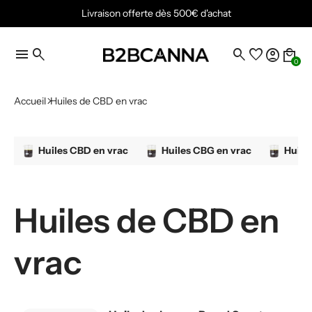
Livraison offerte dès 500€ d'achat
menu
search
search
favorite
account_circle
local_mall
0
Accueil
Huiles de CBD en vrac
Huiles CBD en vrac
Huiles CBG en vrac
Huile
Huiles de CBD en
vrac