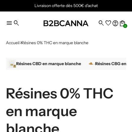
Livraison offerte dès 500€ d'achat
menu
search
search
favorite
account_circle
local_mall
0
Accueil
Résines 0% THC en marque blanche
Résines CBD en marque blanche
Résines CBG en m
Résines 0% THC
en marque
blanche