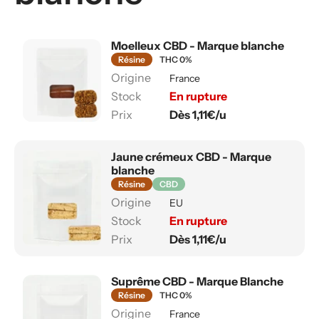
Moelleux CBD - Marque blanche
Résine
THC 0%
France
En rupture
Dès 1,11€/u
Jaune crémeux CBD - Marque
blanche
Résine
CBD
EU
En rupture
Dès 1,11€/u
Suprême CBD - Marque Blanche
Résine
THC 0%
France