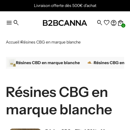
Livraison offerte dès 500€ d'achat
menu
search
search
favorite
account_circle
local_mall
0
Accueil
Résines CBG en marque blanche
Résines CBD en marque blanche
Résines CBG en m
Résines CBG en
marque blanche