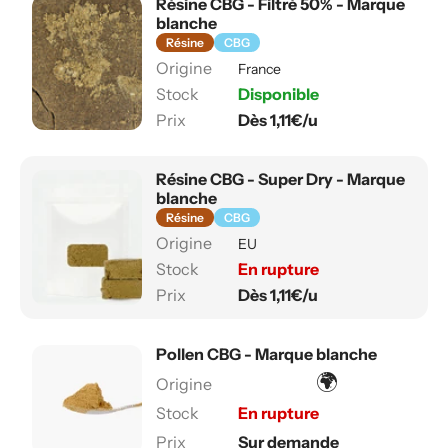
Résine CBG - Filtré 50% - Marque
blanche
Résine
CBG
France
Disponible
Dès 1,11€/u
Résine CBG - Super Dry - Marque
blanche
Résine
CBG
EU
En rupture
Dès 1,11€/u
Pollen CBG - Marque blanche
🌍
En rupture
Sur demande