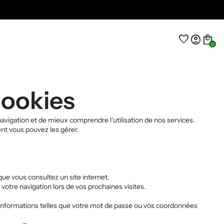
favorite
account_circle
local_mall
0
 cookies
avigation et de mieux comprendre l’utilisation de nos services.
ent vous pouvez les gérer.
que vous consultez un site internet.
otre navigation lors de vos prochaines visites.
’informations telles que votre mot de passe ou vos coordonnées