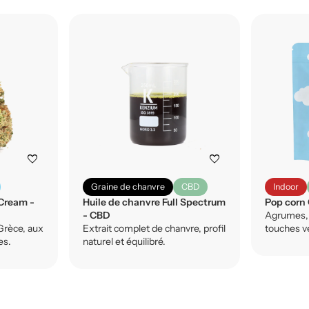
favorite
favorite
Graine de chanvre
CBD
Indoor
Cream -
Huile de chanvre Full Spectrum
Pop corn
- CBD
Agrumes, 
Grèce, aux
Extrait complet de chanvre, profil
touches v
es.
naturel et équilibré.