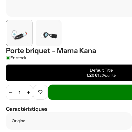
Porte briquet - Mama Kana
En stock
Default Title
1,20€
1,20€/unité
remove
add
favorite
Caractéristiques
Origine