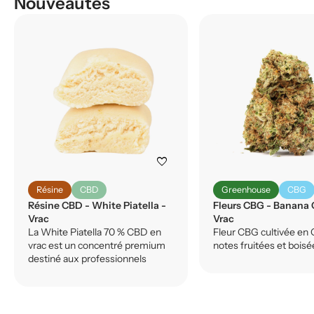
Nouveautés
favorite
Résine
CBD
Greenhouse
CBG
Résine CBD - White Piatella -
Fleurs CBG - Banana 
Vrac
Vrac
La White Piatella 70 % CBD en
Fleur CBG cultivée en 
vrac est un concentré premium
notes fruitées et boisé
destiné aux professionnels