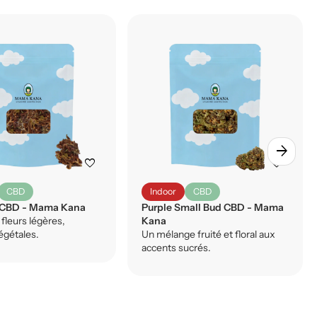
arrow_forward
favorite
favorite
CBD
Indoor
CBD
 CBD - Mama Kana
Purple Small Bud CBD - Mama
fleurs légères,
Kana
égétales.
Un mélange fruité et floral aux
accents sucrés.