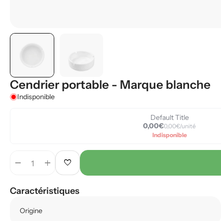
Cendrier portable - Marque blanche
Indisponible
Default Title
0,00€
0,00€/unité
Indisponible
remove
add
favorite
Caractéristiques
Origine