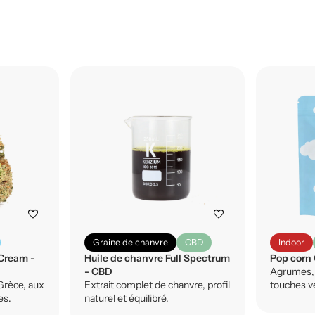
favorite
favorite
Graine de chanvre
CBD
Indoor
Cream -
Huile de chanvre Full Spectrum
Pop corn
- CBD
Agrumes, 
Grèce, aux
Extrait complet de chanvre, profil
touches v
es.
naturel et équilibré.