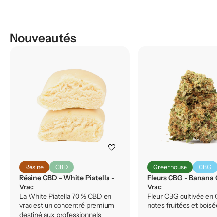
Nouveautés
favorite
Résine
CBD
Greenhouse
CBG
Résine CBD - White Piatella -
Fleurs CBG - Banana 
Vrac
Vrac
La White Piatella 70 % CBD en
Fleur CBG cultivée en 
vrac est un concentré premium
notes fruitées et boisé
destiné aux professionnels