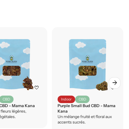
arrow_forward
favorite
favorite
CBD
Indoor
CBD
 CBD - Mama Kana
Purple Small Bud CBD - Mama
fleurs légères,
Kana
égétales.
Un mélange fruité et floral aux
accents sucrés.