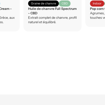
Graine de chanvre
CBD
Indoor
Cream -
Huile de chanvre Full Spectrum
Pop corn
- CBD
Agrumes, 
Grèce, aux
Extrait complet de chanvre, profil
touches v
es.
naturel et équilibré.