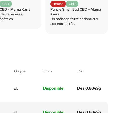
CBD
Indoor
CBD
 CBD - Mama Kana
Purple Small Bud CBD - Mama
fleurs légères,
Kana
égétales.
Un mélange fruité et floral aux
accents sucrés.
Origine
Stock
Prix
Disponible
Dès 0,60€/g
EU
Disponible
Dès 0,60€/g
EU