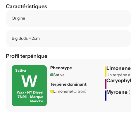
Caractéristiques
Origine
Big Buds > 2cm
Profil terpénique
Phenotype
Limonen
Sativa
W
Sativa
Un terpène à
Caryophy
Terpène dominant
Limonene
(Citron)
Myrcene
(
Wax - NY Diesel
76,9% - Marque
blanche