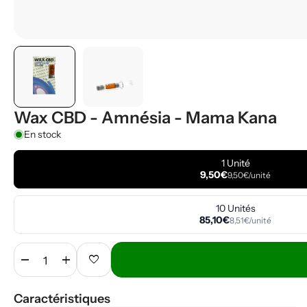
Wax CBD - Amnésia - Mama Kana
En stock
1 Unité
9,50€
9,50€/unité
10 Unités
85,10€
8,51€/unité
remove
add
favorite
Caractéristiques