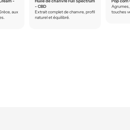
Cream -
Huile de chanvre Full Spectrum
Pop corn
- CBD
Agrumes, 
Grèce, aux
Extrait complet de chanvre, profil
touches v
es.
naturel et équilibré.