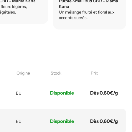
 CBD - Mama Kana
Purple Small Bud CBD - Mama
fleurs légères,
Kana
égétales.
Un mélange fruité et floral aux
accents sucrés.
Origine
Stock
Prix
Disponible
Dès 0,60€/g
EU
Disponible
Dès 0,60€/g
EU