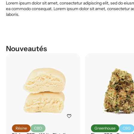
Lorem ipsum dolor sit amet, consectetur adipiscing elit, sed do eiusm
ea commodo consequat. Lorem ipsum dolor sit amet, consectetur adip
laboris.
Nouveautés
favorite
Résine
CBD
Greenhouse
CBG