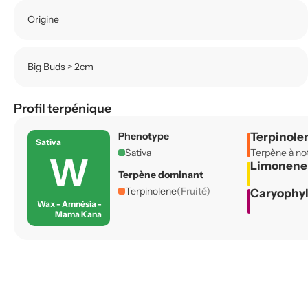
Origine
Big Buds > 2cm
Profil terpénique
Phenotype
Terpinole
Sativa
Sativa
Terpène à not
W
Limonen
Terpène dominant
Terpinolene
(Fruité)
Caryophy
Wax - Amnésia -
Mama Kana