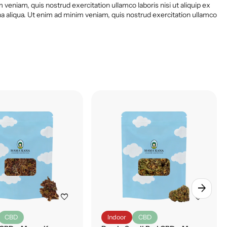
veniam, quis nostrud exercitation ullamco laboris nisi ut aliquip ex
 aliqua. Ut enim ad minim veniam, quis nostrud exercitation ullamco
arrow_forward
favorite
favorite
CBD
Indoor
CBD