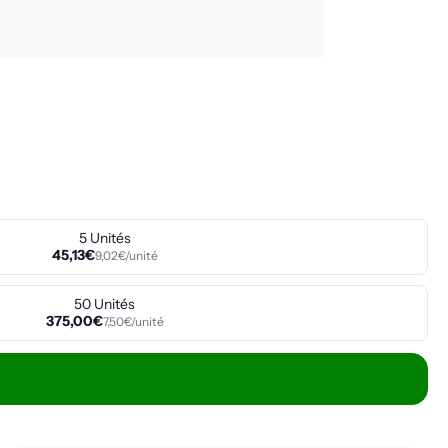
5 Unités
45,13€
9,02€/unité
50 Unités
375,00€
7,50€/unité