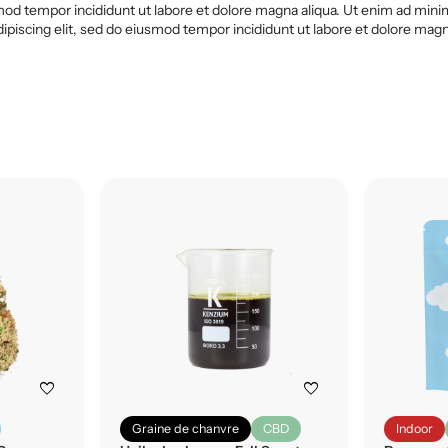
od tempor incididunt ut labore et dolore magna aliqua. Ut enim ad minim 
iscing elit, sed do eiusmod tempor incididunt ut labore et dolore magna
favorite
favorite
Graine de chanvre
CBD
Indoor