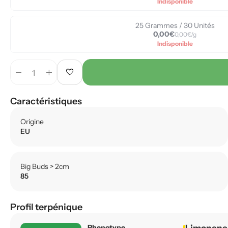
Indisponible
25 Grammes / 30 Unités
0,00€
0,00€/g
Indisponible
remove
add
favorite
Caractéristiques
Origine
EU
Big Buds > 2cm
85
Profil terpénique
Phenotype