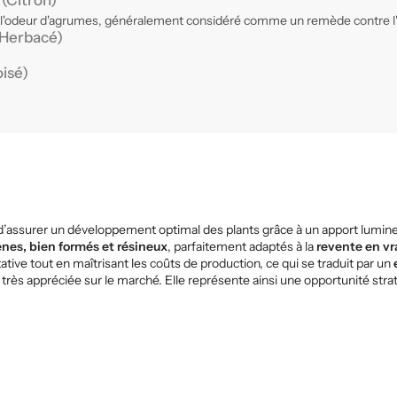
e
(Citron)
 l'odeur d'agrumes, généralement considéré comme un remède contre l'an
Herbacé)
oisé)
 d’assurer un développement optimal des plants grâce à un apport lumine
es, bien formés et résineux
, parfaitement adaptés à la
revente en v
ve tout en maîtrisant les coûts de production, ce qui se traduit par un
 très appréciée sur le marché. Elle représente ainsi une opportunité str