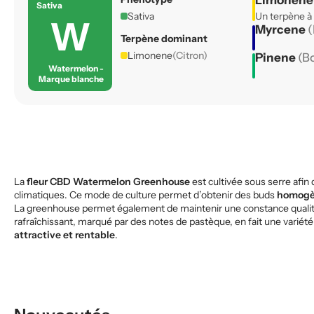
Limonen
Sativa
Sativa
Un terpène à
W
Myrcene
(
Terpène dominant
Limonene
(Citron)
Pinene
(B
Watermelon -
Marque blanche
La
fleur CBD Watermelon Greenhouse
est cultivée sous serre afin
climatiques. Ce mode de culture permet d’obtenir des buds
homogèn
La greenhouse permet également de maintenir une constance qualitati
rafraîchissant, marqué par des notes de pastèque, en fait une variété
attractive et rentable
.