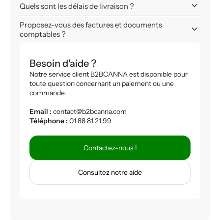
keyboard_arrow_down
Quels sont les délais de livraison ?
Proposez-vous des factures et documents
keyboard_arrow_down
comptables ?
Besoin d'aide ?
Notre service client B2BCANNA est disponible pour
toute question concernant un paiement ou une
commande.
Email :
contact@b2bcanna.com
Téléphone :
01 88 81 21 99
Contactez-nous !
Consultez notre aide