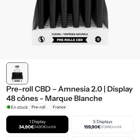
Pre-roll CBD – Amnesia 2.0 | Display
48 cônes - Marque Blanche
En stock
Pre-roll
France
1 Display
5 Displays
34,90€
159,90€
34,90€/unité
31,98€/unité