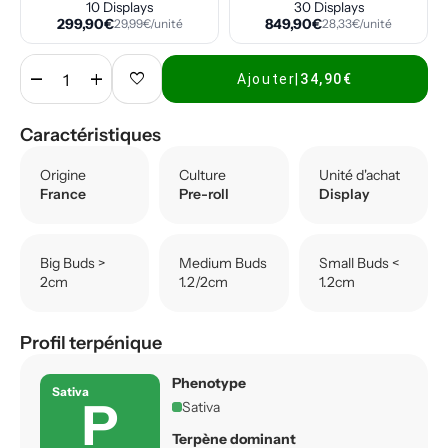
10 Displays
30 Displays
299,90€
849,90€
29,99€/unité
28,33€/unité
remove
add
favorite
Ajouter
|
34,90€
Caractéristiques
Origine
Culture
Unité d'achat
France
Pre-roll
Display
Big Buds >
Medium Buds
Small Buds <
2cm
1.2/2cm
1.2cm
Profil terpénique
Phenotype
Sativa
P
Sativa
Terpène dominant