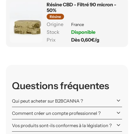
Résine CBD - Filtré 90 micron -
50%
Résine
France
Disponible
Dès 0,60€/g
Questions fréquentes
keyboard_arrow_down
Qui peut acheter sur B2BCANNA ?
keyboard_arrow_down
Comment créer un compte professionnel ?
keyboard_arrow_down
Vos produits sont-ils conformes à la législation ?