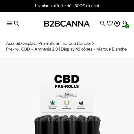
Livraison offerte dès 500€ d'achat
menu
search
search
favorite
account_circle
local_mall
0
Accueil
Displays Pre-rolls en marque blanche
Pre-roll CBD – Amnesia 2.0 | Display 48 cônes - Marque Blanche