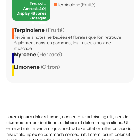
Pre-roll –
Terpinolene
(Fruité)
Amnesia 2.0 |
Display 48 cônes
- Marque
Blanche
Terpinolene
(Fruité)
Terpène à notes herbacées et florales que l'on retrouve
également dans les pommes, les lilas et la noix de
muscade.
Myrcene
(Herbacé)
Limonene
(Citron)
Lorem ipsum dolor sit amet, consectetur adipiscing elit, sed do
eiusmod tempor incididunt ut labore et dolore magna aliqua. Ut
enim ad minim veniam, quis nostrud exercitation ullamco laboris
nisi ut aliquip ex ea commodo consequat. Lorem ipsum dolor sit