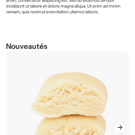
amet, consectetur adipiscing elit, sed do eiusmod tempor
incididunt ut labore et dolore magna aliqua. Ut enim ad minim
veniam, quis nostrud exercitation ullamco laboris.
Nouveautés
arrow_forward