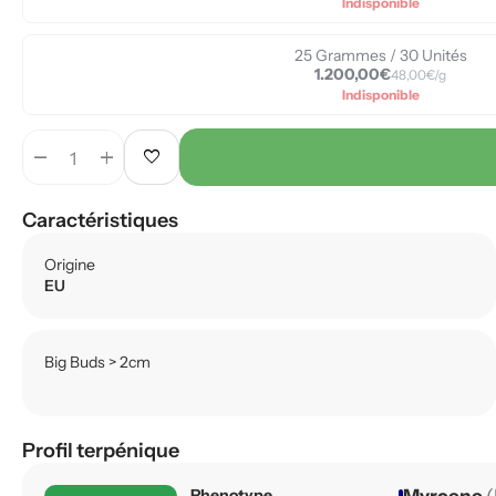
Indisponible
25 Grammes / 30 Unités
1.200,00€
48,00€/g
Indisponible
remove
add
favorite
Caractéristiques
Origine
EU
Big Buds > 2cm
Profil terpénique
Phenotype