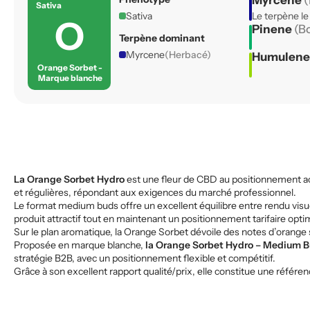
Myrcene
(
Sativa
Sativa
Le terpène le
O
Pinene
(B
Terpène dominant
Myrcene
(Herbacé)
Humulen
Orange Sorbet -
Marque blanche
La Orange Sorbet Hydro
est une fleur de CBD au positionnement ac
et régulières, répondant aux exigences du marché professionnel.
Le format medium buds offre un excellent équilibre entre rendu visue
produit attractif tout en maintenant un positionnement tarifaire opti
Sur le plan aromatique, la Orange Sorbet dévoile des notes d’orang
Proposée en marque blanche,
la Orange Sorbet Hydro – Medium 
stratégie B2B, avec un positionnement flexible et compétitif.
Grâce à son excellent rapport qualité/prix, elle constitue une référ