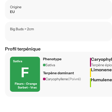
Origine
EU
Big Buds > 2cm
Profil terpénique
Phenotype
Caryophy
Sativa
Sativa
Terpène épicé
F
Limonen
Terpène dominant
Caryophyllene
(Poivré)
Humulen
Fleurs - Orange
Sorbet - Vrac