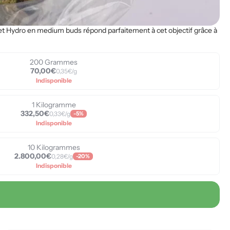
rbet Hydro en medium buds répond parfaitement à cet objectif grâce à
200 Grammes
70,00€
0,35€/g
Indisponible
1 Kilogramme
332,50€
0,33€/g
-5%
Indisponible
10 Kilogrammes
2.800,00€
0,28€/g
-20%
Indisponible