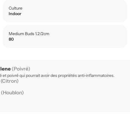
Culture
Indoor
Medium Buds 1.2/2cm
80
llene
(Poivré)
 et poivré qui pourrait avoir des propriétés anti-inflammatoires.
e
(Citron)
e
(Houblon)