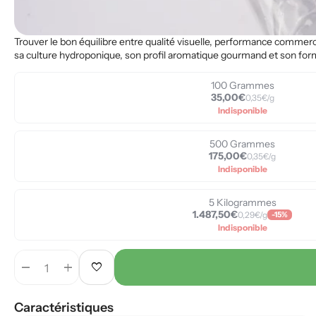
Trouver le bon équilibre entre qualité visuelle, performance commerc
sa culture hydroponique, son profil aromatique gourmand et son forma
100 Grammes
35,00€
0,35€/g
Indisponible
500 Grammes
175,00€
0,35€/g
Indisponible
5 Kilogrammes
1.487,50€
0,29€/g
-15%
Indisponible
remove
add
favorite
Caractéristiques