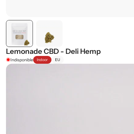
Lemonade CBD - Deli Hemp
Indisponible
Indoor
EU