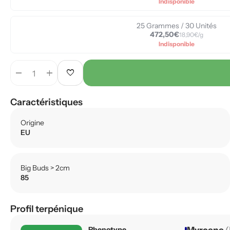
Indisponible
25 Grammes / 30 Unités
472,50€
18,90€/g
Indisponible
remove
add
favorite
Caractéristiques
Origine
EU
Big Buds > 2cm
85
Profil terpénique
Phenotype