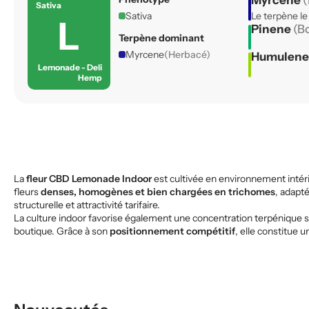
Myrcene
(
Sativa
Sativa
Le terpène le
L
Pinene
(B
Terpène dominant
Myrcene
(Herbacé)
Humulen
Lemonade - Deli
Hemp
La
fleur CBD Lemonade Indoor
est cultivée en environnement intér
fleurs
denses, homogènes et bien chargées en trichomes
, adapt
structurelle et attractivité tarifaire.
La culture indoor favorise également une concentration terpénique s
boutique. Grâce à son
positionnement compétitif
, elle constitue 