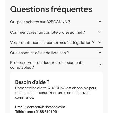
Questions fréquentes
keyboard_arrow_down
Qui peut acheter sur B2BCANNA ?
keyboard_arrow_down
Comment créer un compte professionnel ?
keyboard_arrow_down
Vos produits sont-ils conformes à la législation ?
keyboard_arrow_down
Quels sont les délais de livraison ?
Proposez-vous des factures et documents
keyboard_arrow_down
comptables ?
Besoin d'aide ?
Notre service client B2BCANNA est disponible pour
toute question concernant un paiement ou une
commande.
Email :
contact@b2bcanna.com
Téléphone :
01 88 81 21 99