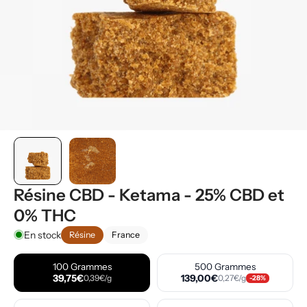
Résine CBD - Ketama - 25% CBD et
0% THC
En stock
Résine
France
100 Grammes
500 Grammes
39,75€
139,00€
0,39€/g
0,27€/g
-28%