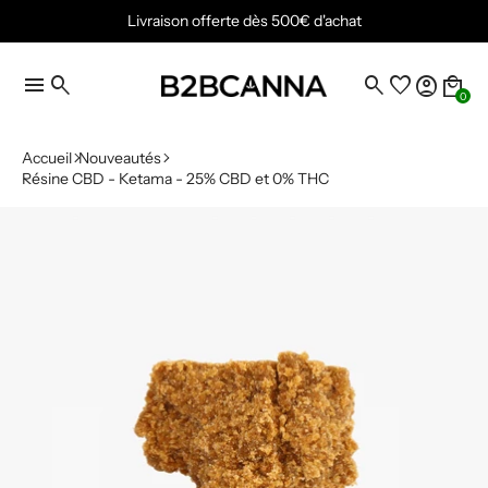
Livraison offerte dès 500€ d'achat
menu
search
search
favorite
account_circle
local_mall
0
Accueil
Nouveautés
Résine CBD - Ketama - 25% CBD et 0% THC