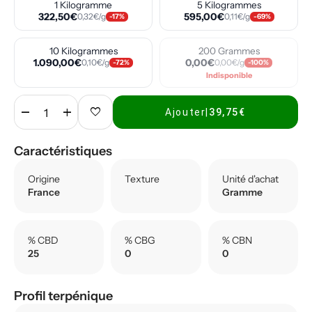
1 Kilogramme
5 Kilogrammes
322,50€
595,00€
0,32€/g
0,11€/g
-17%
-69%
10 Kilogrammes
200 Grammes
1.090,00€
0,00€
0,10€/g
0,00€/g
-72%
-100%
Indisponible
remove
add
favorite
Ajouter
|
39,75€
Caractéristiques
Origine
Texture
Unité d'achat
France
Gramme
% CBD
% CBG
% CBN
25
0
0
Profil terpénique