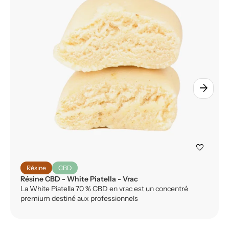
arrow_forward
favorite
Résine
CBD
Résine CBD - White Piatella - Vrac
La White Piatella 70 % CBD en vrac est un concentré
premium destiné aux professionnels