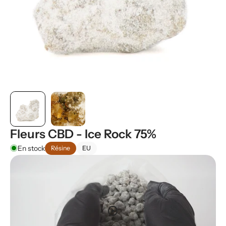
Fleurs CBD - Ice Rock 75%
En stock
Résine
EU
play_circle