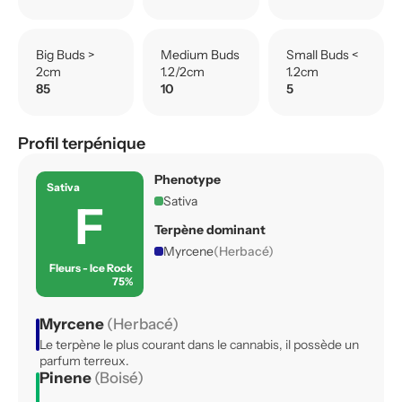
Big Buds >
Medium Buds
Small Buds <
2cm
1.2/2cm
1.2cm
85
10
5
Profil terpénique
Phenotype
Sativa
Sativa
F
Terpène dominant
Myrcene
(Herbacé)
Fleurs - Ice Rock
75%
Myrcene
(Herbacé)
Le terpène le plus courant dans le cannabis, il possède un
parfum terreux.
Pinene
(Boisé)