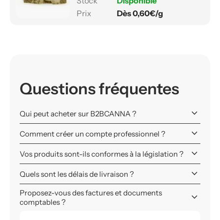
Disponible
Dès 0,60€/g
Questions fréquentes
keyboard_arrow_down
Qui peut acheter sur B2BCANNA ?
keyboard_arrow_down
Comment créer un compte professionnel ?
keyboard_arrow_down
Vos produits sont-ils conformes à la législation ?
keyboard_arrow_down
Quels sont les délais de livraison ?
Proposez-vous des factures et documents
keyboard_arrow_down
comptables ?