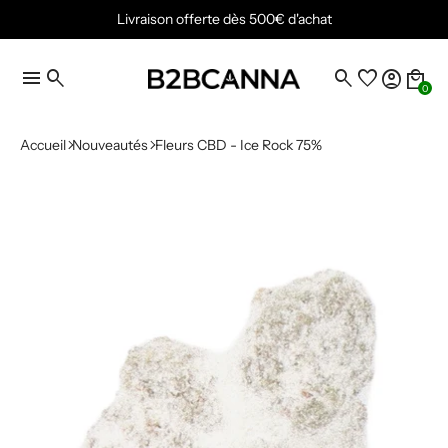
Livraison offerte dès 500€ d'achat
menu
search
search
favorite
account_circle
local_mall
0
Accueil
Nouveautés
Fleurs CBD - Ice Rock 75%