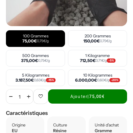
100 Grammes
200 Grammes
75,00€
150,00€
0,75€/g
0,75€/g
500 Grammes
1 Kilogramme
375,00€
712,50€
0,75€/g
0,71€/g
-5%
5 Kilogrammes
10 Kilogrammes
3.187,50€
6.000,00€
0,63€/g
0,60€/g
-15%
-20%
remove
add
favorite
Ajouter
|
75,00€
Caractéristiques
Origine
Culture
Unité d'achat
EU
Résine
Gramme