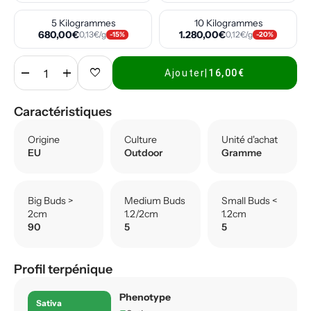
5 Kilogrammes
10 Kilogrammes
680,00€
1.280,00€
0,13€/g
0,12€/g
-15%
-20%
remove
add
favorite
Ajouter
|
16,00€
Caractéristiques
Origine
Culture
Unité d'achat
EU
Outdoor
Gramme
Big Buds >
Medium Buds
Small Buds <
2cm
1.2/2cm
1.2cm
90
5
5
Profil terpénique
Phenotype
Sativa