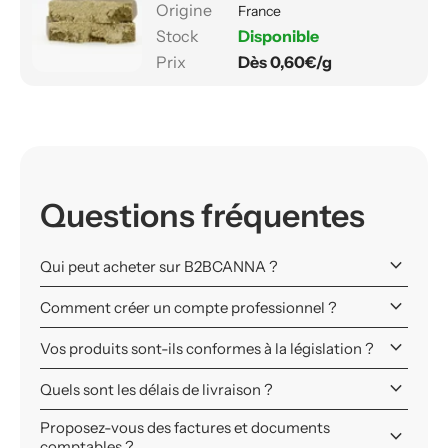
France
Disponible
Dès 0,60€/g
Questions fréquentes
keyboard_arrow_down
Qui peut acheter sur B2BCANNA ?
keyboard_arrow_down
Comment créer un compte professionnel ?
keyboard_arrow_down
Vos produits sont-ils conformes à la législation ?
keyboard_arrow_down
Quels sont les délais de livraison ?
Proposez-vous des factures et documents
keyboard_arrow_down
comptables ?