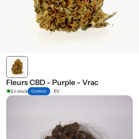
Fleurs CBD - Purple - Vrac
En stock
Outdoor
EU
play_circle