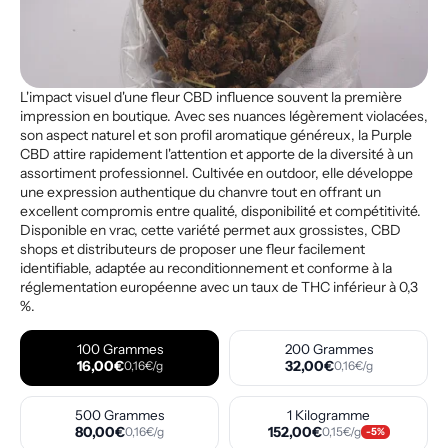
L'impact visuel d'une fleur CBD influence souvent la première
impression en boutique. Avec ses nuances légèrement violacées,
son aspect naturel et son profil aromatique généreux, la Purple
CBD attire rapidement l'attention et apporte de la diversité à un
assortiment professionnel. Cultivée en outdoor, elle développe
une expression authentique du chanvre tout en offrant un
excellent compromis entre qualité, disponibilité et compétitivité.
Disponible en vrac, cette variété permet aux grossistes, CBD
shops et distributeurs de proposer une fleur facilement
identifiable, adaptée au reconditionnement et conforme à la
réglementation européenne avec un taux de THC inférieur à 0,3
%.
100 Grammes
200 Grammes
16,00€
32,00€
0,16€/g
0,16€/g
500 Grammes
1 Kilogramme
80,00€
152,00€
0,16€/g
0,15€/g
-5%