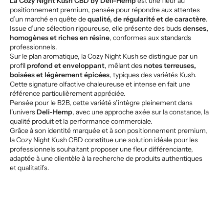
La Cozy Night Kush CBD by
Deli-Hemp
est une fleur au
positionnement premium, pensée pour répondre aux attentes
d’un marché en quête de
qualité, de régularité et de caractère
.
Issue d’une sélection rigoureuse, elle présente des buds
denses,
homogènes et riches en résine
, conformes aux standards
professionnels.
Sur le plan aromatique, la Cozy Night Kush se distingue par un
profil
profond et enveloppant
, mêlant des
notes terreuses,
boisées et légèrement épicées
, typiques des variétés Kush.
Cette signature olfactive chaleureuse et intense en fait une
référence particulièrement appréciée.
Pensée pour le B2B, cette variété s’intègre pleinement dans
l’univers
Deli-Hemp
, avec une approche axée sur la constance, la
qualité produit et la performance commerciale.
Grâce à son identité marquée et à son positionnement premium,
la Cozy Night Kush CBD constitue une solution idéale pour les
professionnels souhaitant proposer une fleur différenciante,
adaptée à une clientèle à la recherche de produits authentiques
et qualitatifs.