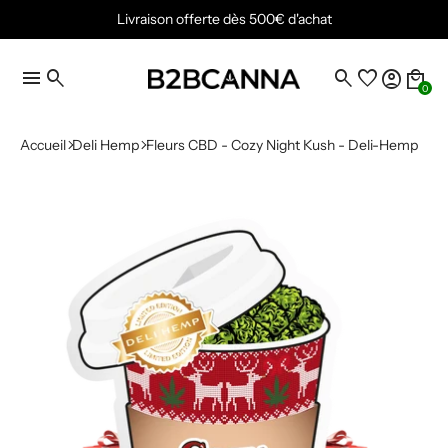
Livraison offerte dès 500€ d'achat
menu
search
search
favorite
account_circle
local_mall
0
Accueil
Deli Hemp
Fleurs CBD - Cozy Night Kush - Deli-Hemp