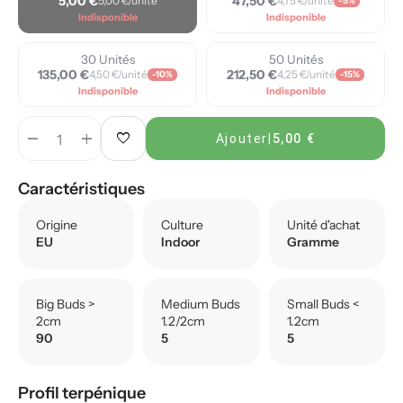
5,00 €
47,50 €
5,00 €/unité
4,75 €/unité
-5%
Indisponible
Indisponible
30 Unités
50 Unités
135,00 €
212,50 €
4,50 €/unité
4,25 €/unité
-10%
-15%
Indisponible
Indisponible
remove
add
favorite
Ajouter
|
5,00 €
Caractéristiques
Origine
Culture
Unité d'achat
EU
Indoor
Gramme
Big Buds >
Medium Buds
Small Buds <
2cm
1.2/2cm
1.2cm
90
5
5
Profil terpénique