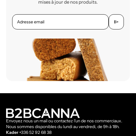
mises à jour de nos produits.
send
Adresse email
Envoyez nous un mail ou contactez l'un de nos commerciaux.
Nous sommes disponibles du lundi au vendredi, de 9h à 18h.
Kader
+336 52 92 68 38