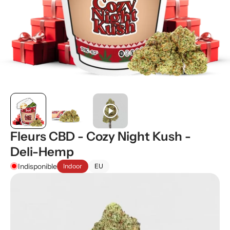
play_circle
Fleurs CBD - Cozy Night Kush -
Deli-Hemp
Indisponible
Indoor
EU