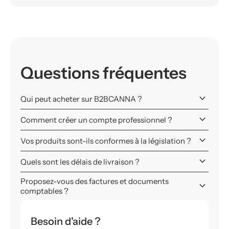
Questions fréquentes
keyboard_arrow_down
Qui peut acheter sur B2BCANNA ?
keyboard_arrow_down
Comment créer un compte professionnel ?
keyboard_arrow_down
Vos produits sont-ils conformes à la législation ?
keyboard_arrow_down
Quels sont les délais de livraison ?
Proposez-vous des factures et documents
keyboard_arrow_down
comptables ?
Besoin d'aide ?