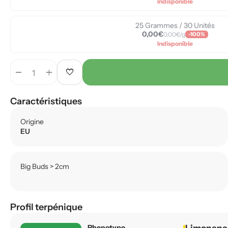
Indisponible
25 Grammes / 30 Unités
0,00€
0,00€/g
-100%
Indisponible
remove
add
favorite
Caractéristiques
Origine
EU
Big Buds > 2cm
Profil terpénique
Phenotype