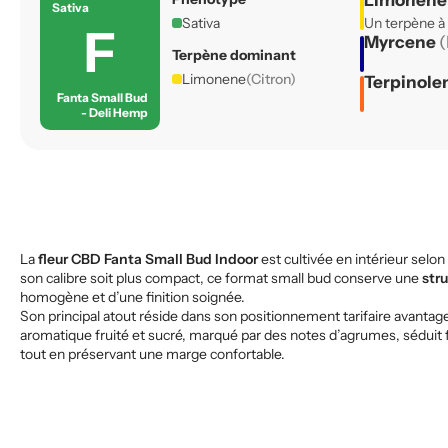
Limonen
Sativa
Sativa
Un terpène à
F
Myrcene
(
Terpène dominant
Limonene
(Citron)
Terpinole
Fanta Small Bud
- Deli Hemp
La
fleur CBD Fanta Small Bud Indoor
est cultivée en intérieur sel
son calibre soit plus compact, ce format small bud conserve une
str
homogène et d’une finition soignée.
Son principal atout réside dans son positionnement tarifaire avant
aromatique fruité et sucré, marqué par des notes d’agrumes, séduit f
tout en préservant une marge confortable.