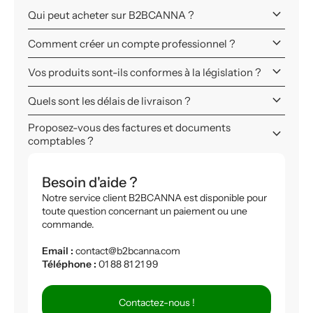
keyboard_arrow_down
Qui peut acheter sur B2BCANNA ?
keyboard_arrow_down
Comment créer un compte professionnel ?
keyboard_arrow_down
Vos produits sont-ils conformes à la législation ?
keyboard_arrow_down
Quels sont les délais de livraison ?
Proposez-vous des factures et documents
keyboard_arrow_down
comptables ?
Besoin d'aide ?
Notre service client B2BCANNA est disponible pour
toute question concernant un paiement ou une
commande.
Email :
contact@b2bcanna.com
Téléphone :
01 88 81 21 99
Contactez-nous !