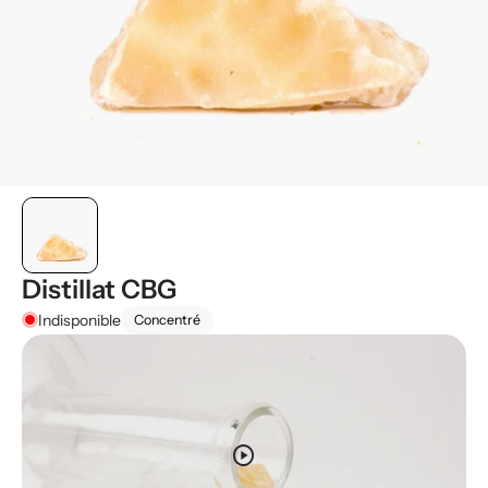
Distillat CBG
Indisponible
Concentré
play_circle