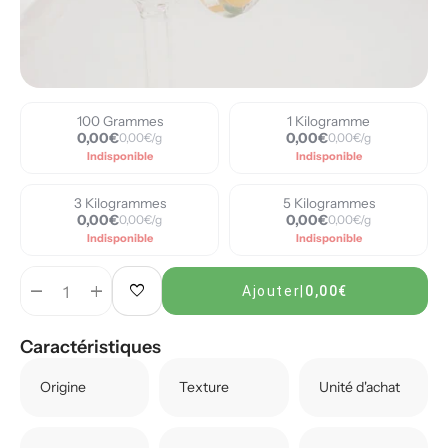
100 Grammes
1 Kilogramme
0,00€
0,00€
0,00€/g
0,00€/g
Indisponible
Indisponible
3 Kilogrammes
5 Kilogrammes
0,00€
0,00€
0,00€/g
0,00€/g
Indisponible
Indisponible
remove
add
favorite
Ajouter
|
0,00€
Caractéristiques
Origine
Texture
Unité d'achat