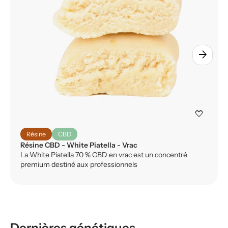
arrow_forward
favorite
Résine
CBD
Résine CBD - White Piatella - Vrac
La White Piatella 70 % CBD en vrac est un concentré
premium destiné aux professionnels
Dernières génétiques