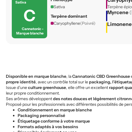
Caryophy
Sativa
Sativa
Terpène épicé
C
Myrcene
(
Terpène dominant
Caryophyllene
(Poivré)
Limonen
Cannatonic -
Marque blanche
Disponible en marque blanche
, la
Cannatonic CBD Greenhouse
e
propre identité
, avec un contrôle total sur le
packaging, l’étiquet
Issue d’une
culture greenhouse
, elle offre un excellent
rapport qual
leur propre conditionnement.
Ses arômes développent
des notes douces et légèrement citronné
Proposé pour les professionnels avec différentes possibilités de pers
Conditionnement en marque blanche
Packaging personnalisé
Étiquetage conforme à votre marque
Formats adaptés à vos besoins