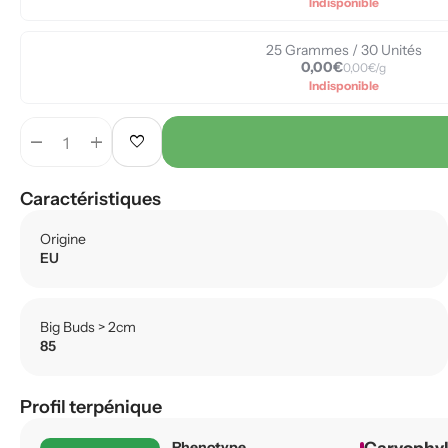
Indisponible
25 Grammes / 30 Unités
0,00€
0,00€/g
Indisponible
remove
add
favorite
Caractéristiques
Origine
EU
Big Buds > 2cm
85
Profil terpénique
Phenotype