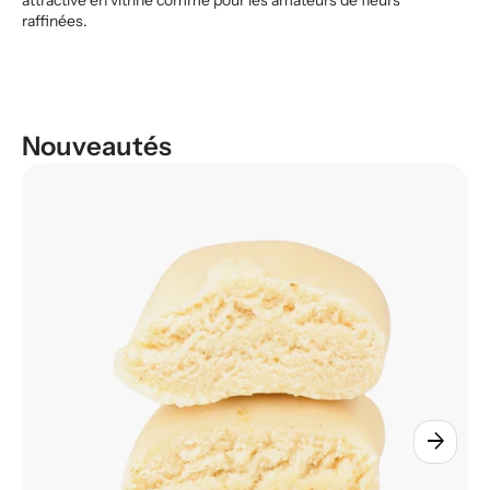
raffinées.
Nouveautés
arrow_forward