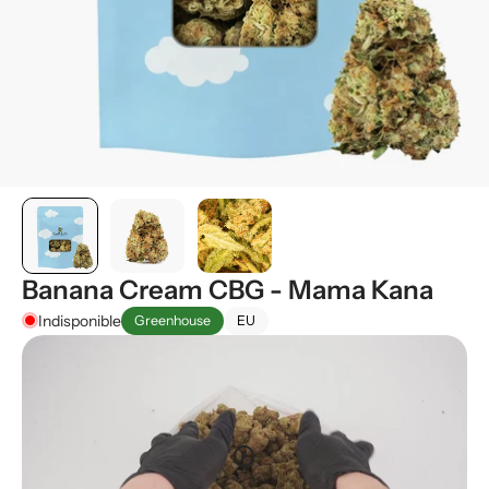
Banana Cream CBG - Mama Kana
Indisponible
Greenhouse
EU
play_circle