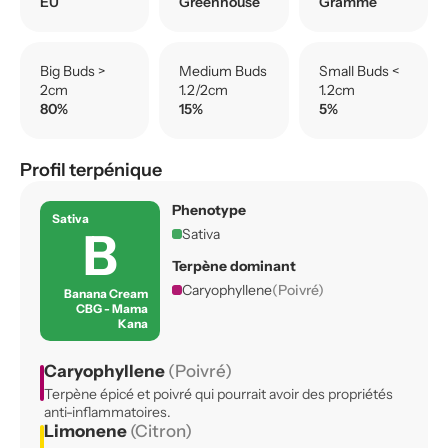
EU
Greenhouse
Gramme
Big Buds >
Medium Buds
Small Buds <
2cm
1.2/2cm
1.2cm
80%
15%
5%
Profil terpénique
Phenotype
Sativa
B
Sativa
Terpène dominant
Caryophyllene
(Poivré)
Banana Cream
CBG - Mama
Kana
Caryophyllene
(Poivré)
Terpène épicé et poivré qui pourrait avoir des propriétés
anti-inflammatoires.
Limonene
(Citron)