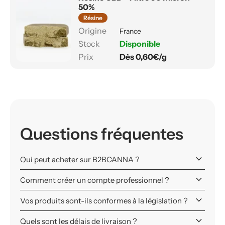
50%
Résine
France
Disponible
Dès 0,60€/g
Questions fréquentes
keyboard_arrow_down
Qui peut acheter sur B2BCANNA ?
keyboard_arrow_down
Comment créer un compte professionnel ?
keyboard_arrow_down
Vos produits sont-ils conformes à la législation ?
keyboard_arrow_down
Quels sont les délais de livraison ?