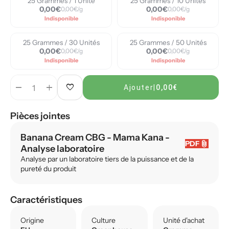
25 Grammes / 1 Unité
25 Grammes / 10 Unités
0,00€
0,00€
0,00€/g
0,00€/g
Indisponible
Indisponible
25 Grammes / 30 Unités
25 Grammes / 50 Unités
0,00€
0,00€
0,00€/g
0,00€/g
Indisponible
Indisponible
remove
add
favorite
Ajouter
|
0,00€
Pièces jointes
Banana Cream CBG - Mama Kana
-
attach_file
PDF
Analyse laboratoire
Analyse par un laboratoire tiers de la puissance et de la
pureté du produit
Caractéristiques
Origine
Culture
Unité d'achat