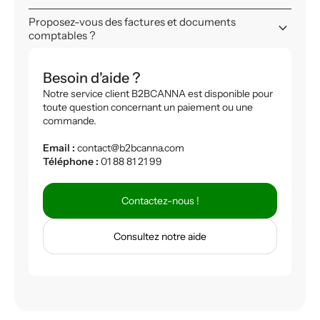
Proposez-vous des factures et documents
keyboard_arrow_down
comptables ?
Besoin d'aide ?
Notre service client B2BCANNA est disponible pour
toute question concernant un paiement ou une
commande.
Email :
contact@b2bcanna.com
Téléphone :
01 88 81 21 99
Contactez-nous !
Consultez notre aide