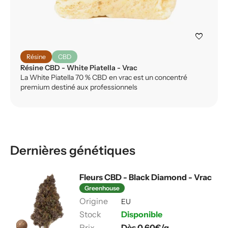
favorite
Résine
CBD
Résine CBD - White Piatella - Vrac
La White Piatella 70 % CBD en vrac est un concentré
premium destiné aux professionnels
Dernières génétiques
Fleurs CBD - Black Diamond - Vrac
Greenhouse
EU
Disponible
Dès 0,60€/g